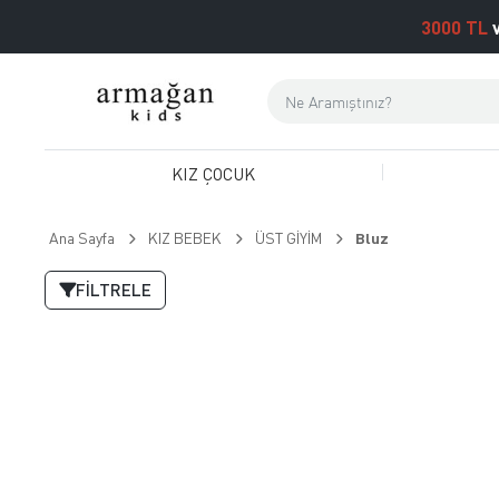
3000 TL
v
KIZ ÇOCUK
Ana Sayfa
KIZ BEBEK
ÜST GİYİM
Bluz
FILTRELE