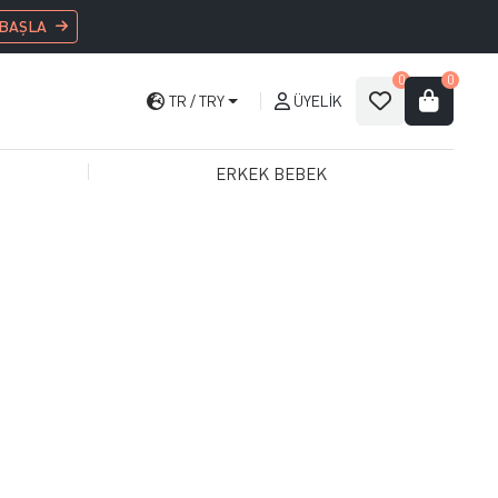
 BAŞLA
0
0
TR
TRY
ÜYELIK
ERKEK BEBEK