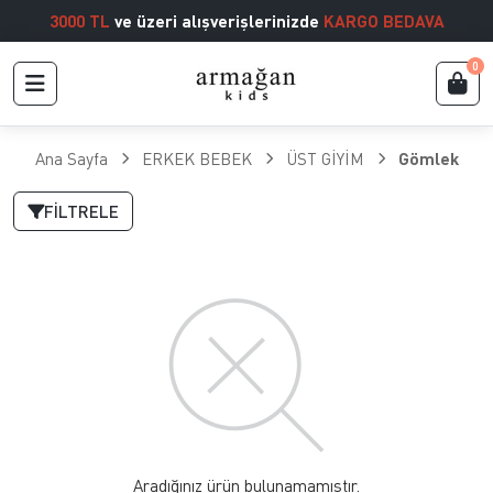
3000 TL
ve üzeri alışverişlerinizde
KARGO BEDAVA
0
Ana Sayfa
ERKEK BEBEK
ÜST GİYİM
Gömlek
FILTRELE
Aradığınız ürün bulunamamıştır.