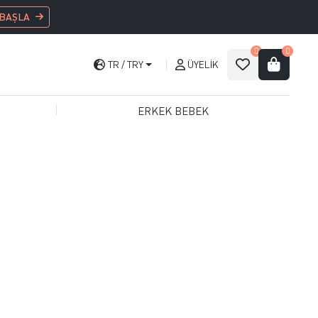
 BAŞLA
0
0
TR
TRY
ÜYELIK
ERKEK BEBEK