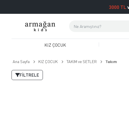
3000 TL
v
KIZ ÇOCUK
Ana Sayfa
KIZ ÇOCUK
TAKIM ve SETLER
Takım
FILTRELE