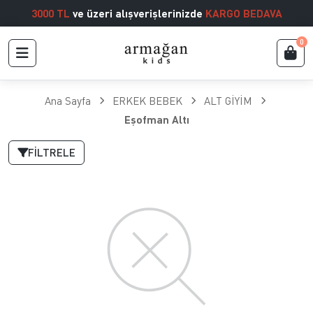
3000 TL
ve üzeri alışverişlerinizde
KARGO BEDAVA
0
Ana Sayfa
ERKEK BEBEK
ALT GİYİM
Eşofman Altı
FILTRELE