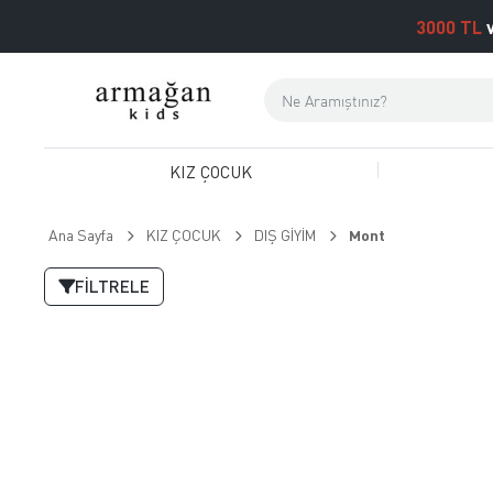
3000 TL
v
KIZ ÇOCUK
Ana Sayfa
KIZ ÇOCUK
DIŞ GİYİM
Mont
FILTRELE