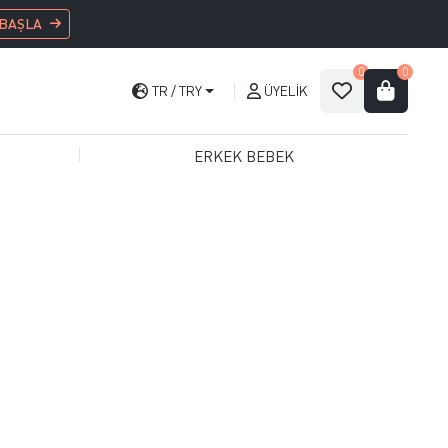
 BAŞLA
0
0
TR
TRY
ÜYELIK
ERKEK BEBEK