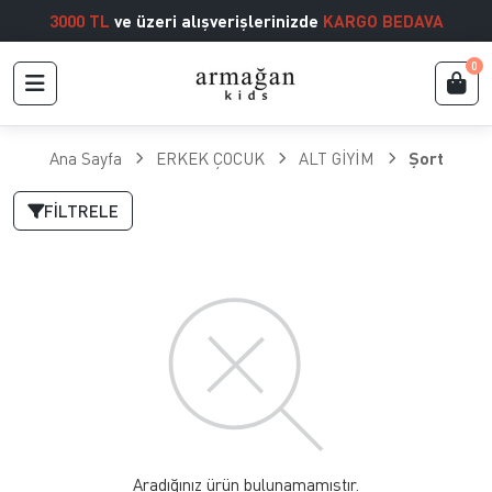
3000 TL
ve üzeri alışverişlerinizde
KARGO BEDAVA
0
Ana Sayfa
ERKEK ÇOCUK
ALT GİYİM
Şort
FILTRELE
Aradığınız ürün bulunamamıştır.