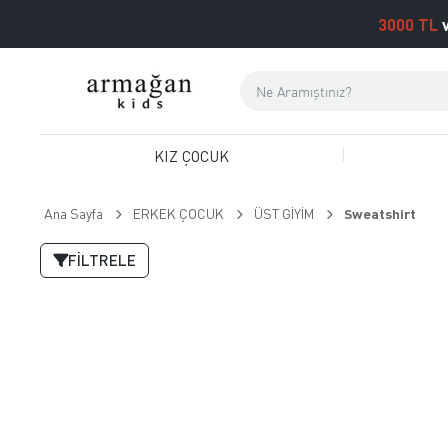
3000 TL
v
KIZ ÇOCUK
Ana Sayfa
ERKEK ÇOCUK
ÜST GİYİM
Sweatshirt
FILTRELE