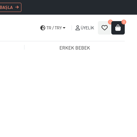
 BAŞLA
0
0
TR
TRY
ÜYELIK
ERKEK BEBEK